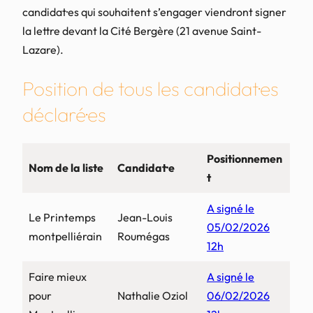
candidat·es qui souhaitent s’engager viendront signer
la lettre devant la Cité Bergère (21 avenue Saint-
Lazare).
Position de tous les candidat·es
déclaré·es
Positionnemen
Nom de la liste
Candidat·e
t
A signé le
Le Printemps
Jean-Louis
05/02/2026
montpelliérain
Roumégas
12h
Faire mieux
A signé le
pour
Nathalie Oziol
06/02/2026